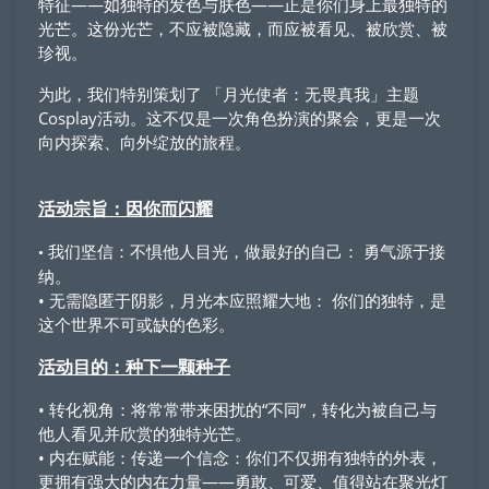
特征——如独特的发色与肤色——正是你们身上最独特的
光芒。这份光芒，不应被隐藏，而应被看见、被欣赏、被
珍视。
为此，我们特别策划了 「月光使者：无畏真我」主题
Cosplay活动。这不仅是一次角色扮演的聚会，更是一次
向内探索、向外绽放的旅程。
活动宗旨：因你而闪耀
我们坚信：不惧他人目光，做最好的自己： 勇气源于接
•
纳。
• 无需隐匿于阴影，月光本应照耀大地： 你们的独特，是
这个世界不可或缺的色彩。
活动目的：种下一颗种子
• 转化视角：将常常带来困扰的“不同”，转化为被自己与
他人看见并欣赏的独特光芒。
• 内在赋能：传递一个信念：你们不仅拥有独特的外表，
更拥有强大的内在力量——勇敢、可爱、值得站在聚光灯