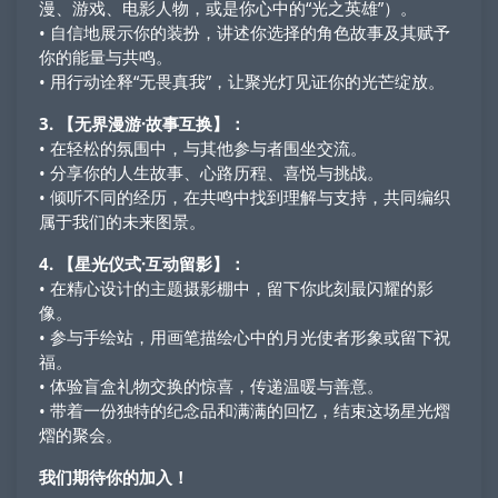
漫、游戏、电影人物，或是你心中的“光之英雄”）。
• 自信地展示你的装扮，讲述你选择的角色故事及其赋予
你的能量与共鸣。
• 用行动诠释“无畏真我”，让聚光灯见证你的光芒绽放。
3. 【无界漫游·故事互换】：
• 在轻松的氛围中，与其他参与者围坐交流。
• 分享你的人生故事、心路历程、喜悦与挑战。
• 倾听不同的经历，在共鸣中找到理解与支持，共同编织
属于我们的未来图景。
4. 【星光仪式·互动留影】：
• 在精心设计的主题摄影棚中，留下你此刻最闪耀的影
像。
• 参与手绘站，用画笔描绘心中的月光使者形象或留下祝
福。
• 体验盲盒礼物交换的惊喜，传递温暖与善意。
• 带着一份独特的纪念品和满满的回忆，结束这场星光熠
熠的聚会。
我们期待你的加入！